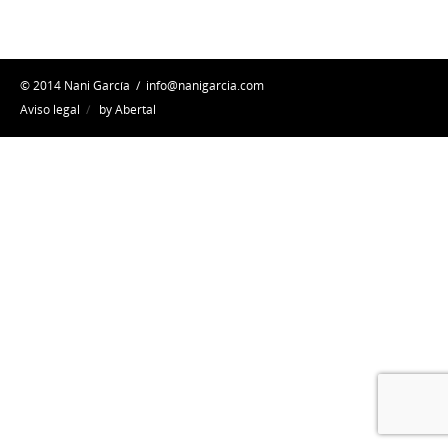
© 2014 Nani García /
info@nanigarcia.com
Aviso legal
/
by Abertal